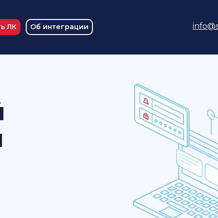
info@s
ь ЛК
Об интеграции
й
и