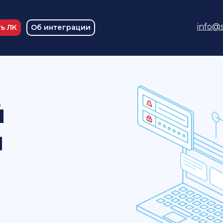
info@s
ь ЛК
Об интеграции
й
и