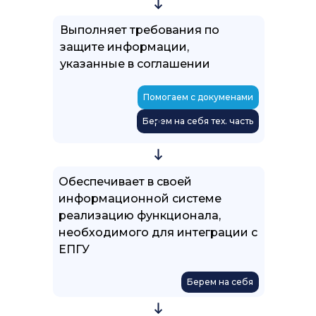
Выполняет требования по
защите информации,
указанные в соглашении
Помогаем с докуменами
Берем на себя тех. часть
Направляет заявку на получение
Обеспечивает в своей
тестового доступа
информационной системе
реализацию функционала,
Помогаем с докуменами
необходимого для интеграции с
ЕПГУ
Берем на себя