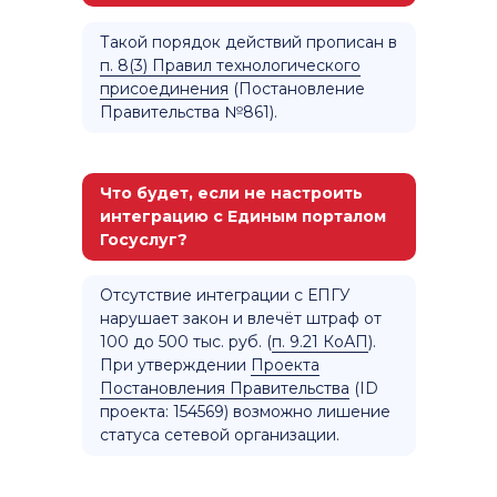
Такой порядок действий прописан в
п. 8(3) Правил технологического
присоединения
(Постановление
Правительства №861).
Что будет, если не настроить
интеграцию с Единым порталом
Госуслуг?
Отсутствие интеграции с ЕПГУ
нарушает закон и влечёт штраф от
100 до 500 тыс. руб. (
п. 9.21 КоАП
).
При утверждении
П
роекта
П
остановления
П
равительства
(ID
проекта: 154569) возможно лишение
статуса сетевой организации.